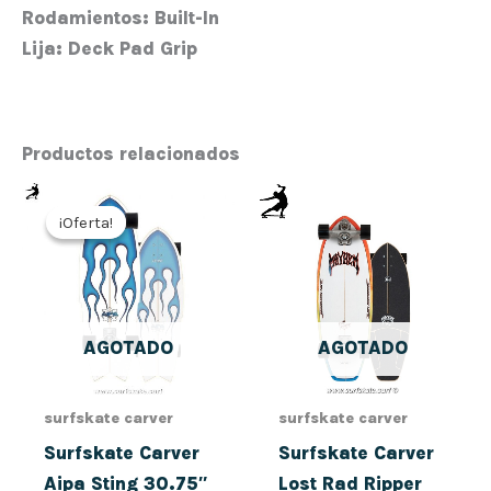
Rodamientos:
Built-In
Lija:
Deck Pad Grip
Productos relacionados
El
El
Rango
Este
precio
precio
de
¡Oferta!
¡Oferta!
prod
original
actual
precios:
era:
es:
desde
tiene
316,00€.
252,80€.
306,00€
múlt
hasta
335,00€
vari
AGOTADO
AGOTADO
Las
opci
se
surfskate carver
surfskate carver
pued
Surfskate Carver
Surfskate Carver
elegi
Aipa Sting 30.75″
Lost Rad Ripper