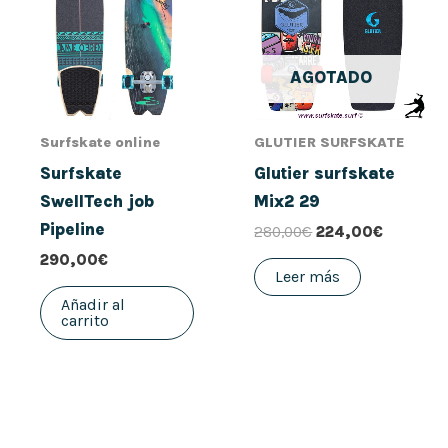
280,00€.
224,00€
AGOTADO
Surfskate online
GLUTIER SURFSKATE
Surfskate
Glutier surfskate
SwellTech job
Mix2 29
Pipeline
280,00
€
224,00
€
290,00
€
Leer más
Añadir al
carrito