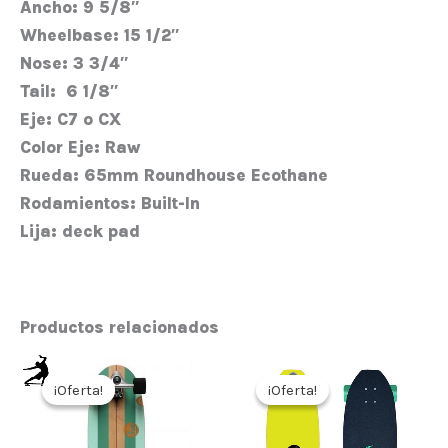
Ancho:
9 5/8″
Wheelbase:
15 1/2″
Nose:
3 3/4″
Tail:
6 1/8″
Eje:
C7 o CX
Color Eje:
Raw
Rueda:
65mm Roundhouse Ecothane
Rodamientos:
Built-In
Lija:
deck pad
Productos relacionados
El
El
El
El
precio
precio
precio
precio
¡Oferta!
¡Oferta!
¡Oferta!
¡Oferta!
original
actual
original
actual
era:
es:
era:
es:
190,00€.
152,00€.
280,00€.
224,00€