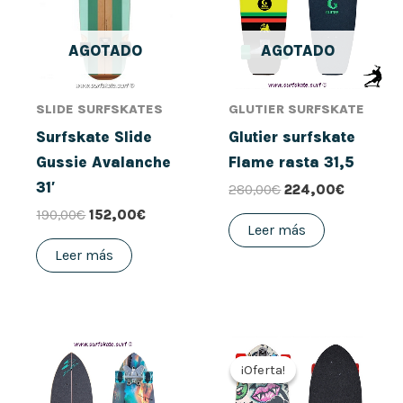
AGOTADO
AGOTADO
SLIDE SURFSKATES
GLUTIER SURFSKATE
Surfskate Slide
Glutier surfskate
Gussie Avalanche
Flame rasta 31,5
31′
280,00
€
224,00
€
190,00
€
152,00
€
Leer más
Leer más
El
El
precio
precio
¡Oferta!
¡Oferta!
original
actual
era:
es: