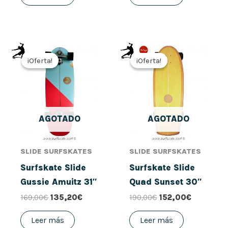
El
El
El
El
precio
precio
precio
precio
¡Oferta!
¡Oferta!
¡Oferta!
¡Oferta!
original
actual
original
actual
era:
es:
era:
es:
169,00€.
135,20€.
190,00€.
152,00€.
AGOTADO
AGOTADO
SLIDE SURFSKATES
SLIDE SURFSKATES
Surfskate Slide
Surfskate Slide
Gussie Amuitz 31″
Quad Sunset 30″
169,00
€
135,20
€
190,00
€
152,00
€
Leer más
Leer más