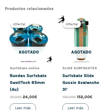
Productos relacionados
El
El
El
El
precio
precio
precio
precio
¡Oferta!
¡Oferta!
¡Oferta!
¡Oferta!
original
actual
original
actual
era:
es:
era:
es:
30,00€.
24,00€.
190,00€.
152,00€.
AGOTADO
AGOTADO
Surfskate online
SLIDE SURFSKATES
Ruedas Surfskate
Surfskate Slide
SwellTech 65mm
Gussie Avalanche
(4u)
31′
30,00
€
24,00
€
190,00
€
152,00
€
Leer más
Leer más