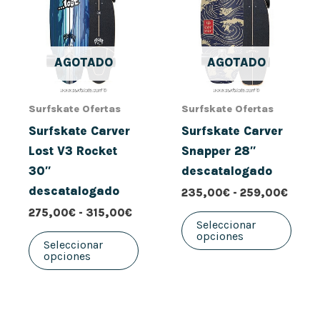
desde
desd
tiene
tiene
275,00€
235,
múltiples
múlt
hasta
hasta
315,00€
259,
variantes.
vari
AGOTADO
AGOTADO
Las
Las
opciones
opci
se
se
Surfskate Ofertas
Surfskate Ofertas
pueden
pued
Surfskate Carver
Surfskate Carver
elegir
elegi
Lost V3 Rocket
Snapper 28″
en
en
30″
descatalogado
la
la
descatalogado
235,00
€
-
259,00
€
página
pági
275,00
€
-
315,00
€
de
de
Seleccionar
opciones
producto
prod
Seleccionar
opciones