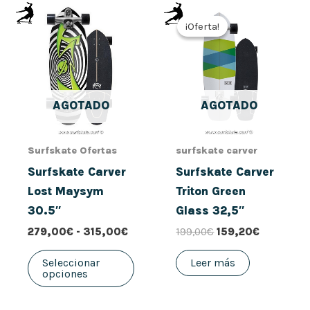
Rango
El
El
Este
de
precio
precio
¡Oferta!
¡Oferta!
producto
precios:
original
actual
desde
era:
es:
tiene
279,00€
199,00€.
159,20€.
múltiples
hasta
315,00€
variantes.
AGOTADO
AGOTADO
Las
opciones
se
Surfskate Ofertas
surfskate carver
pueden
Surfskate Carver
Surfskate Carver
elegir
Lost Maysym
Triton Green
en
30.5″
Glass 32,5″
la
279,00
€
-
315,00
€
199,00
€
159,20
€
página
de
Seleccionar
Leer más
opciones
producto