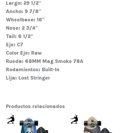
Largo:
29 1/2″
Ancho:
9 7/8″
Wheelbase:
16″
Nose:
2 3/4″
Tail:
6 1/2″
Eje:
C7
Color Eje:
Raw
Rueda:
68MM Mag Smoke 78A
Rodamientos:
Built-In
Lija:
Lost Stringer
Productos relacionados
Rango
Rang
Este
Este
de
de
producto
prod
precios:
preci