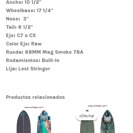
Ancho:
10 1/2″
Wheelbase:
17 1/4″
Nose:
3″
Tail:
6 1/2″
Eje:
C7 o CX
Color Eje:
Raw
Rueda:
68MM Mag Smoke 78A
Rodamientos:
Built-In
Lija:
Lost Stringer
Productos relacionados
El
El
precio
precio
¡Oferta!
¡Oferta!
original
actual
era:
es:
270,00€.
216,00€.