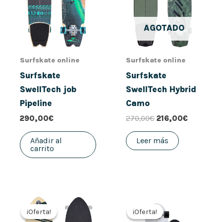
AGOTADO
Surfskate online
Surfskate online
Surfskate
Surfskate
SwellTech job
SwellTech Hybrid
Pipeline
Camo
290,00
€
270,00
€
216,00
€
Añadir al
Leer más
carrito
El
El
El
El
precio
precio
precio
precio
¡Oferta!
¡Oferta!
¡Oferta!
¡Oferta!
original
actual
original
actual