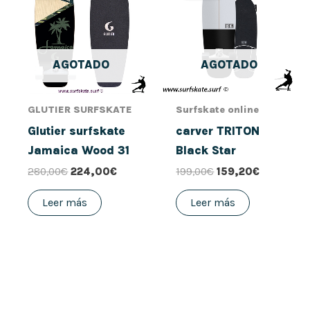
era:
es:
era:
es:
280,00€.
224,00€.
199,00€.
159,20€.
AGOTADO
AGOTADO
GLUTIER SURFSKATE
Surfskate online
Glutier surfskate
carver TRITON
Jamaica Wood 31
Black Star
280,00
€
224,00
€
199,00
€
159,20
€
Leer más
Leer más