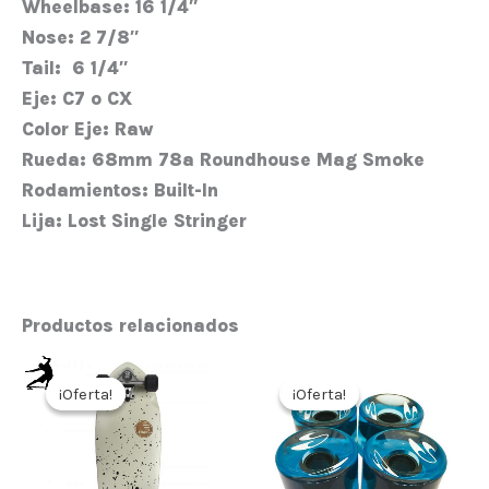
Wheelbase:
16 1/4″
Nose:
2 7/8″
Tail:
6 1/4″
Eje:
C7 o CX
Color Eje:
Raw
Rueda:
68mm 78a Roundhouse Mag Smoke
Rodamientos:
Built-In
Lija:
Lost Single Stringer
Productos relacionados
El
El
El
El
precio
precio
precio
precio
¡Oferta!
¡Oferta!
¡Oferta!
¡Oferta!
original
actual
original
actual
era:
es:
era:
es:
169,00€.
135,20€.
30,00€.
24,00€.