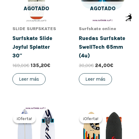
AGOTADO
AGOTADO
SLIDE SURFSKATES
Surfskate online
Surfskate Slide
Ruedas Surfskate
Joyful Splatter
SwellTech 65mm
30″
(4u)
169,00
€
135,20
€
30,00
€
24,00
€
Leer más
Leer más
El
El
El
El
precio
precio
precio
precio
¡Oferta!
¡Oferta!
¡Oferta!
¡Oferta!
original
actual
original
actual
era:
es:
era:
es:
280,00€.
224,00€.
280,00€.
184,00€