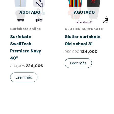
AGOTADO
AGOTADO
Surfskate online
GLUTIER SURFSKATE
Surfskate
Glutier surfskate
SwellTech
Old school 31
Premiere Navy
280,00
€
184,00
€
40″
Leer más
280,00
€
224,00
€
Leer más