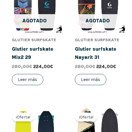
280,00€.
224,00€.
280,00€.
224,00
AGOTADO
AGOTADO
GLUTIER SURFSKATE
GLUTIER SURFSKATE
Glutier surfskate
Glutier surfskate
Mix2 29
Nayarit 31
280,00
€
224,00
€
280,00
€
224,00
€
Leer más
Leer más
El
El
El
El
precio
precio
precio
precio
¡Oferta!
¡Oferta!
original
actual
original
actual
era:
es:
era:
es:
280,00€.
224,00€.
280,00€.
224,00