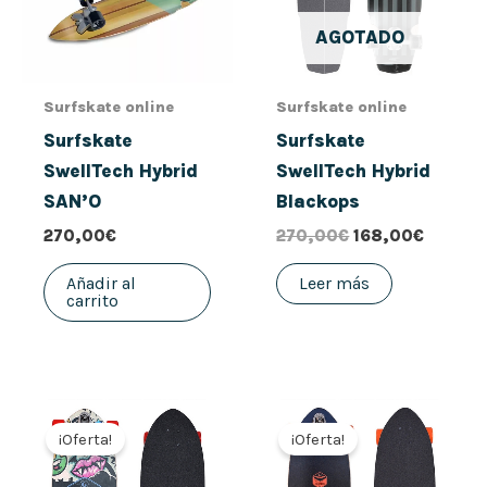
AGOTADO
Surfskate online
Surfskate online
Surfskate
Surfskate
SwellTech Hybrid
SwellTech Hybrid
SAN’O
Blackops
270,00
€
270,00
€
168,00
€
Añadir al
Leer más
carrito
El
El
El
El
precio
precio
precio
precio
¡Oferta!
¡Oferta!
original
actual
original
actual
era:
es:
era:
es: