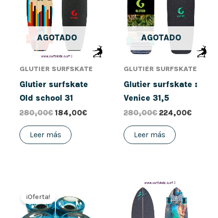
280,00€.
184,00€.
280,00€.
224,00
AGOTADO
AGOTADO
GLUTIER SURFSKATE
GLUTIER SURFSKATE
Glutier surfskate
Glutier surfskate :
Old school 31
Venice 31,5
280,00
€
184,00
€
280,00
€
224,00
€
Leer más
Leer más
El
El
precio
precio
¡Oferta!
original
actual
era:
es: