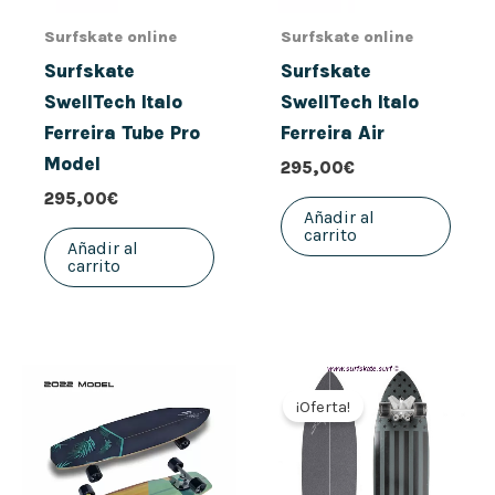
Surfskate online
Surfskate online
Surfskate
Surfskate
SwellTech Italo
SwellTech Italo
Ferreira Tube Pro
Ferreira Air
Model
295,00
€
295,00
€
Añadir al
carrito
Añadir al
carrito
El
El
precio
precio
¡Oferta!
original
actual
era:
es:
270,00€.
168,00