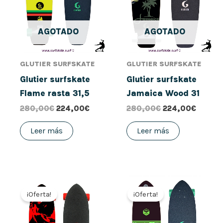
AGOTADO
AGOTADO
GLUTIER SURFSKATE
GLUTIER SURFSKATE
Glutier surfskate
Glutier surfskate
Flame rasta 31,5
Jamaica Wood 31
280,00
€
224,00
€
280,00
€
224,00
€
Leer más
Leer más
El
El
El
El
precio
precio
precio
precio
¡Oferta!
¡Oferta!
original
actual
original
actual
era:
es:
era:
es:
280,00€.
224,00€.
280,00€.
184,00