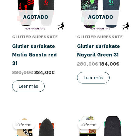
AGOTADO
AGOTADO
GLUTIER SURFSKATE
GLUTIER SURFSKATE
Glutier surfskate
Glutier surfskate
Mafia Gansta red
Nayarit Green 31
31
280,00
€
184,00
€
280,00
€
224,00
€
Leer más
Leer más
El
El
El
El
precio
precio
precio
precio
¡Oferta!
¡Oferta!
original
actual
original
actual
era:
es:
era:
es: