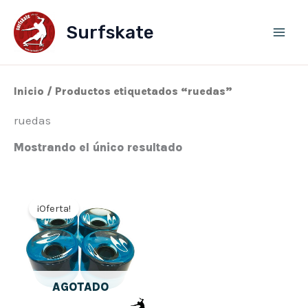
Ir
al
Surfskate
contenido
Inicio
/ Productos etiquetados “ruedas”
ruedas
Mostrando el único resultado
El
El
precio
precio
¡Oferta!
original
actual
era:
es:
30,00€.
24,00€.
AGOTADO