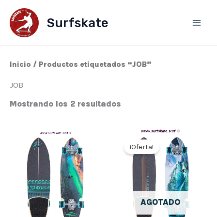
Ordenado
Ir
por
al
los
Surfskate
últimos
contenido
Inicio
/ Productos etiquetados “JOB”
JOB
Mostrando los 2 resultados
El
El
precio
precio
¡Oferta!
original
actual
era:
es:
290,00€.
232,00
AGOTADO