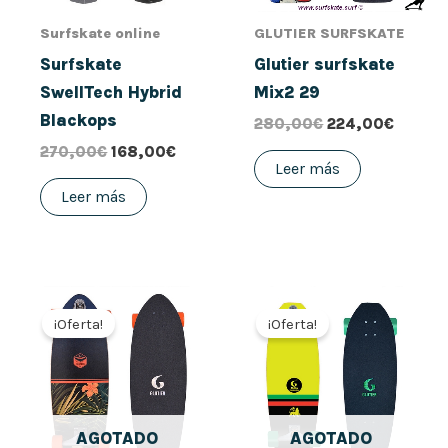
Surfskate online
GLUTIER SURFSKATE
Surfskate
Glutier surfskate
SwellTech Hybrid
Mix2 29
Blackops
280,00
€
224,00
€
270,00
€
168,00
€
Leer más
Leer más
El
El
El
El
precio
precio
precio
precio
¡Oferta!
¡Oferta!
original
actual
original
actual
era:
es:
era:
es:
280,00€.
224,00€.
280,00€.
224,00
AGOTADO
AGOTADO