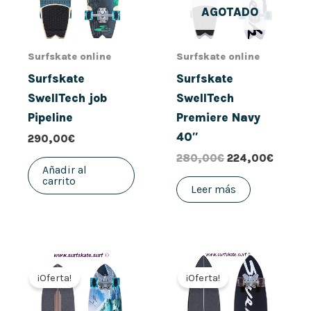
AGOTADO
Surfskate online
Surfskate online
Surfskate
Surfskate
SwellTech job
SwellTech
Pipeline
Premiere Navy
40″
290,00
€
280,00
€
224,00
€
Añadir al
carrito
Leer más
El
El
El
El
precio
precio
precio
precio
¡Oferta!
¡Oferta!
original
actual
original
actual
era:
es:
era:
es:
290,00€.
232,00€.
280,00€.
224,00