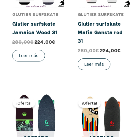
GLUTIER SURFSKATE
GLUTIER SURFSKATE
Glutier surfskate
Glutier surfskate
Jamaica Wood 31
Mafia Gansta red
31
280,00
€
224,00
€
280,00
€
224,00
€
Leer más
Leer más
El
El
El
El
precio
precio
precio
precio
¡Oferta!
¡Oferta!
original
actual
original
actual
era:
es:
era:
es:
280,00€.
184,00€.
280,00€.
184,00