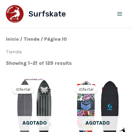
Ir
al
Surfskate
contenido
Inicio
/
Tienda
/ Página 10
Tienda
Showing 1–21 of 129 results
El
El
El
El
precio
precio
precio
precio
¡Oferta!
¡Oferta!
original
actual
original
actual
era:
es:
era:
es:
270,00€.
168,00€.
280,00€.
224,00
AGOTADO
AGOTADO