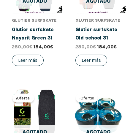
AGOTADO
AGOTADO
GLUTIER SURFSKATE
GLUTIER SURFSKATE
Glutier surfskate
Glutier surfskate
Nayarit Green 31
Old school 31
280,00
€
184,00
€
280,00
€
184,00
€
Leer más
Leer más
El
El
El
El
precio
precio
precio
precio
¡Oferta!
¡Oferta!
original
actual
original
actual
era:
es:
era:
es:
280,00€.
224,00€.
30,00€.
24,00€.
AGOTADO
AGOTADO