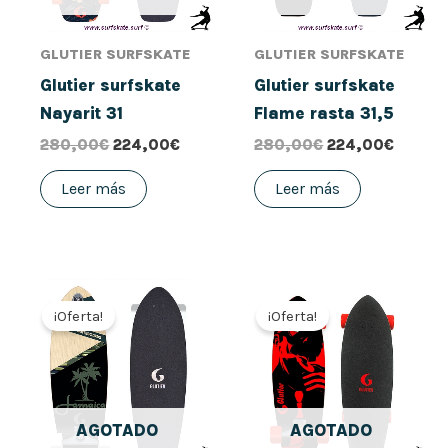
GLUTIER SURFSKATE
GLUTIER SURFSKATE
Glutier surfskate
Glutier surfskate
Nayarit 31
Flame rasta 31,5
280,00
€
224,00
€
280,00
€
224,00
€
Leer más
Leer más
El
El
El
El
precio
precio
precio
precio
¡Oferta!
¡Oferta!
original
actual
original
actual
era:
es:
era:
es:
280,00€.
224,00€.
280,00€.
224,00
AGOTADO
AGOTADO