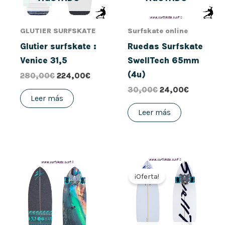
GLUTIER SURFSKATE
Surfskate online
Glutier surfskate :
Ruedas Surfskate
Venice 31,5
SwellTech 65mm
(4u)
280,00
€
224,00
€
30,00
€
24,00
€
Leer más
Leer más
El
El
precio
precio
¡Oferta!
original
actual
era:
es:
280,00€.
224,00