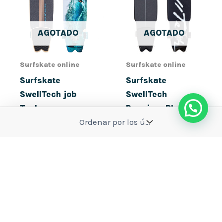
AGOTADO
AGOTADO
Surfskate online
Surfskate online
Surfskate
Surfskate
SwellTech job
SwellTech
Teahupo
Premiere Blackout
40″
290,00
€
232,00
€
280,00
€
224,00
€
Leer más
Leer más
El
El
El
El
precio
precio
precio
precio