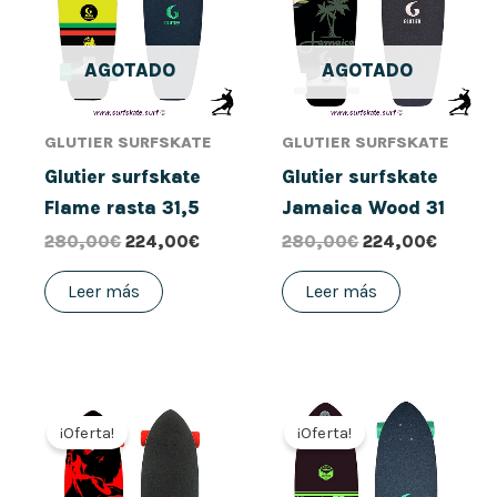
AGOTADO
AGOTADO
GLUTIER SURFSKATE
GLUTIER SURFSKATE
Glutier surfskate
Glutier surfskate
Flame rasta 31,5
Jamaica Wood 31
280,00
€
224,00
€
280,00
€
224,00
€
Leer más
Leer más
El
El
El
El
precio
precio
precio
precio
¡Oferta!
¡Oferta!
original
actual
original
actual
era:
es:
era:
es:
280,00€.
224,00€.
280,00€.
184,00