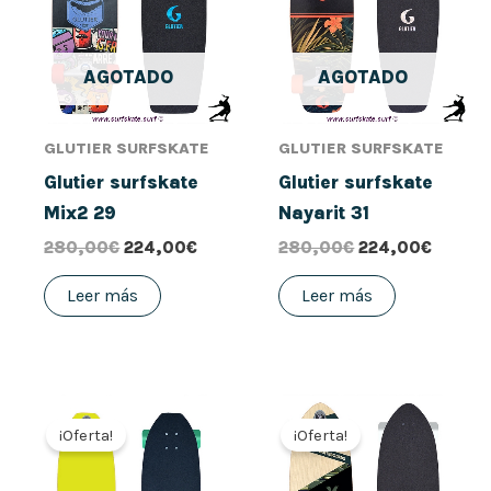
280,00€.
224,00€.
280,00€.
224,00
AGOTADO
AGOTADO
GLUTIER SURFSKATE
GLUTIER SURFSKATE
Glutier surfskate
Glutier surfskate
Mix2 29
Nayarit 31
280,00
€
224,00
€
280,00
€
224,00
€
Leer más
Leer más
El
El
El
El
precio
precio
precio
precio
¡Oferta!
¡Oferta!
original
actual
original
actual
era:
es:
era:
es:
280,00€.
224,00€.
280,00€.
224,00