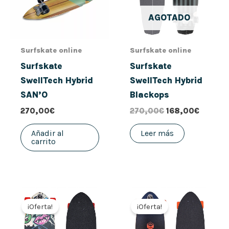
AGOTADO
Surfskate online
Surfskate online
Surfskate
Surfskate
SwellTech Hybrid
SwellTech Hybrid
SAN’O
Blackops
270,00
€
270,00
€
168,00
€
Añadir al
Leer más
carrito
El
El
El
El
precio
precio
precio
precio
¡Oferta!
¡Oferta!
original
actual
original
actual
era:
es:
era:
es: