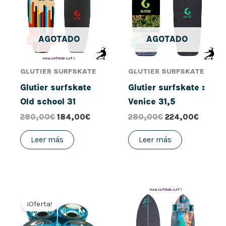
280,00€.
184,00€.
280,00€.
224,00
AGOTADO
AGOTADO
GLUTIER SURFSKATE
GLUTIER SURFSKATE
Glutier surfskate
Glutier surfskate :
Old school 31
Venice 31,5
280,00
€
184,00
€
280,00
€
224,00
€
Leer más
Leer más
El
El
precio
precio
¡Oferta!
original
actual
era:
es: