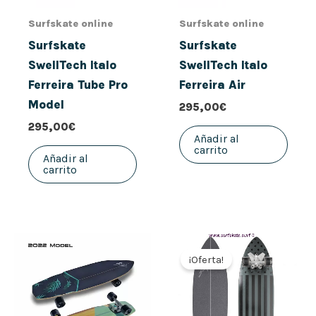
Surfskate online
Surfskate online
Surfskate
Surfskate
SwellTech Italo
SwellTech Italo
Ferreira Tube Pro
Ferreira Air
Model
295,00
€
295,00
€
Añadir al
carrito
Añadir al
carrito
El
El
precio
precio
¡Oferta!
original
actual
era:
es:
270,00€.
168,00