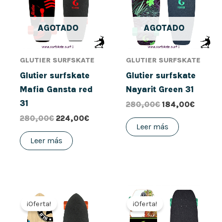
AGOTADO
AGOTADO
GLUTIER SURFSKATE
GLUTIER SURFSKATE
Glutier surfskate
Glutier surfskate
Mafia Gansta red
Nayarit Green 31
31
280,00
€
184,00
€
280,00
€
224,00
€
Leer más
Leer más
El
El
El
El
precio
precio
precio
precio
¡Oferta!
¡Oferta!
original
actual
original
actual
era:
es:
era:
es: