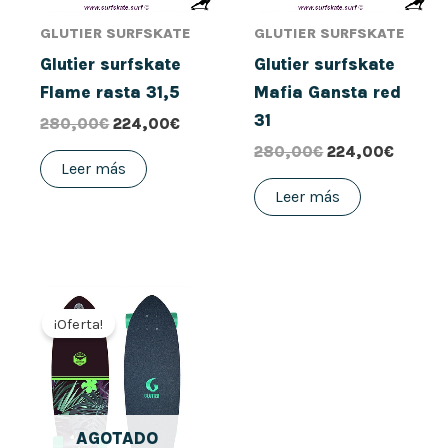
GLUTIER SURFSKATE
GLUTIER SURFSKATE
Glutier surfskate
Glutier surfskate
Flame rasta 31,5
Mafia Gansta red
31
280,00
€
224,00
€
280,00
€
224,00
€
Leer más
Leer más
El
El
precio
precio
¡Oferta!
original
actual
era:
es:
280,00€.
184,00€.
AGOTADO