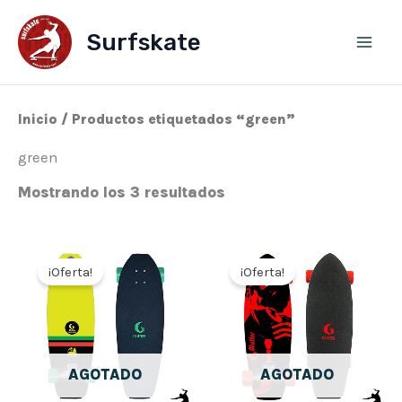
Ordenado
Ir
por
al
los
Surfskate
últimos
contenido
Inicio
/ Productos etiquetados “green”
green
Mostrando los 3 resultados
El
El
El
El
precio
precio
precio
precio
¡Oferta!
¡Oferta!
original
actual
original
actual
era:
es:
era:
es:
280,00€.
224,00€.
280,00€.
224,00
AGOTADO
AGOTADO