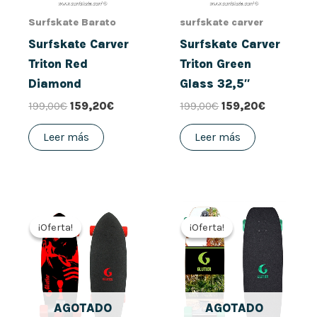
Surfskate Barato
surfskate carver
Surfskate Carver
Surfskate Carver
Triton Red
Triton Green
Diamond
Glass 32,5″
199,00
€
159,20
€
199,00
€
159,20
€
Leer más
Leer más
El
El
El
El
precio
precio
precio
precio
¡Oferta!
¡Oferta!
¡Oferta!
¡Oferta!
original
actual
original
actual
era:
es:
era:
es:
280,00€.
224,00€.
280,00€.
224,00€
AGOTADO
AGOTADO