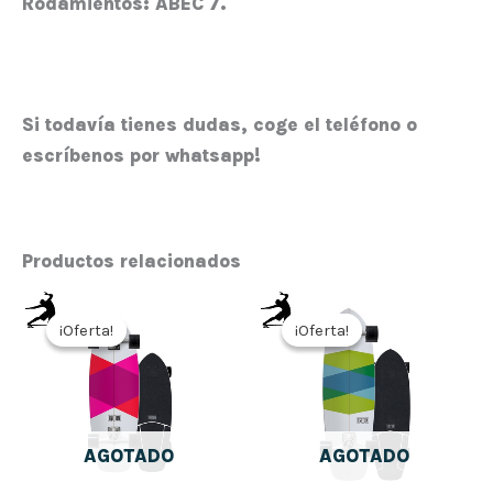
Rodamientos: ABEC 7.
Si todavía tienes dudas, coge el teléfono o
escríbenos por whatsapp!
Productos relacionados
El
El
El
El
precio
precio
precio
precio
¡Oferta!
¡Oferta!
¡Oferta!
¡Oferta!
original
actual
original
actual
era:
es:
era:
es:
199,00€.
159,20€.
199,00€.
159,20€.
AGOTADO
AGOTADO