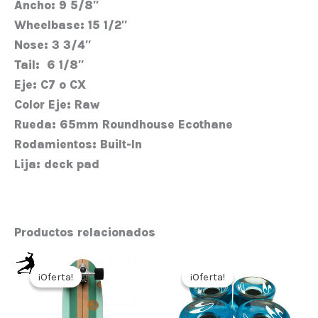
Ancho:
9 5/8″
Wheelbase:
15 1/2″
Nose:
3 3/4″
Tail:
6 1/8″
Eje:
C7 o CX
Color Eje:
Raw
Rueda:
65mm Roundhouse Ecothane
Rodamientos:
Built-In
Lija:
deck pad
Productos relacionados
El
El
El
El
precio
precio
precio
precio
¡Oferta!
¡Oferta!
¡Oferta!
¡Oferta!
original
actual
original
actual
era:
es:
era:
es:
190,00€.
152,00€.
30,00€.
24,00€.