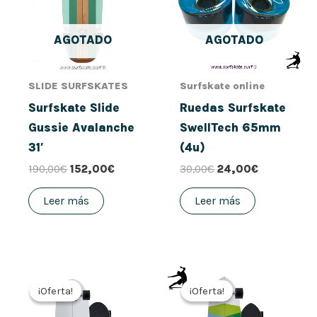
AGOTADO
AGOTADO
SLIDE SURFSKATES
Surfskate online
Surfskate Slide
Ruedas Surfskate
Gussie Avalanche
SwellTech 65mm
31′
(4u)
190,00
€
152,00
€
30,00
€
24,00
€
Leer más
Leer más
El
El
El
El
precio
precio
precio
precio
¡Oferta!
¡Oferta!
¡Oferta!
¡Oferta!
original
actual
original
actual
era:
es:
era:
es: