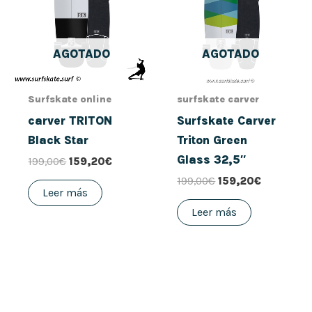
199,00€.
159,20€.
199,00€.
159,20€.
AGOTADO
AGOTADO
Surfskate online
surfskate carver
carver TRITON
Surfskate Carver
Black Star
Triton Green
Glass 32,5″
199,00
€
159,20
€
199,00
€
159,20
€
Leer más
Leer más