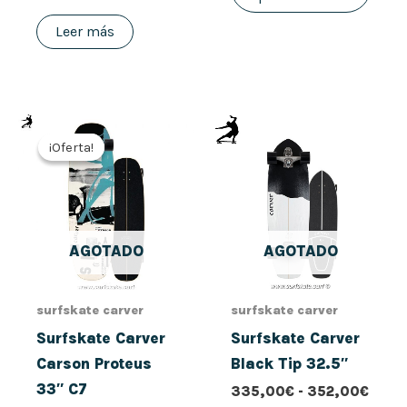
de
prod
Leer más
El
El
Rang
Este
precio
precio
de
¡Oferta!
¡Oferta!
prod
original
actual
preci
era:
es:
desd
tiene
336,00€.
268,80€.
335,
múlt
hast
352,
vari
AGOTADO
AGOTADO
Las
opci
se
surfskate carver
surfskate carver
pued
Surfskate Carver
Surfskate Carver
elegi
Carson Proteus
Black Tip 32.5″
en
33″ C7
335,00
€
-
352,00
€
la