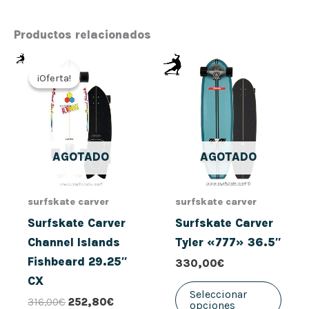
Productos relacionados
El
El
Este
precio
precio
¡Oferta!
¡Oferta!
prod
original
actual
era:
es:
tiene
316,00€.
252,80€.
múlt
vari
AGOTADO
AGOTADO
Las
opci
se
surfskate carver
surfskate carver
pued
Surfskate Carver
Surfskate Carver
elegi
Channel Islands
Tyler «777» 36.5″
en
Fishbeard 29.25″
330,00
€
la
CX
pági
Seleccionar
316,00
€
252,80
€
opciones