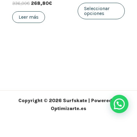
336,00
€
268,80
€
pági
Seleccionar
opciones
de
Leer más
prod
Copyright © 2026 Surfskate | Powered by
Optimizarte.es
Política de Privacidad