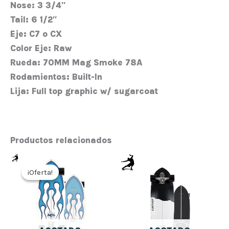
Nose:
3 3/4″
Tail:
6 1/2″
Eje:
C7 o CX
Color Eje:
Raw
Rueda:
70MM Mag Smoke 78A
Rodamientos:
Built-In
Lija:
Full top graphic w/ sugarcoat
Productos relacionados
El
El
Rang
Este
precio
precio
de
¡Oferta!
¡Oferta!
prod
original
actual
preci
era:
es:
desd
tiene
316,00€.
252,80€.
335,
múlt
hast
352,
vari