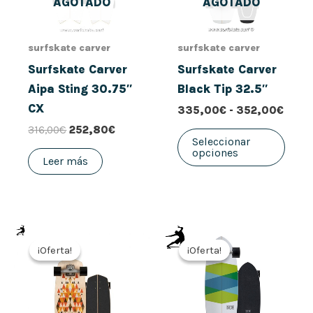
AGOTADO
AGOTADO
Las
opci
se
surfskate carver
surfskate carver
pued
Surfskate Carver
Surfskate Carver
elegi
Aipa Sting 30.75″
Black Tip 32.5″
en
CX
335,00
€
-
352,00
€
la
316,00
€
252,80
€
pági
Seleccionar
opciones
de
Leer más
prod
El
El
El
El
precio
precio
precio
precio
¡Oferta!
¡Oferta!
¡Oferta!
¡Oferta!
original
actual
original
actual
era:
es:
era:
es:
306,00€.
244,80€.
199,00€.
159,20€.